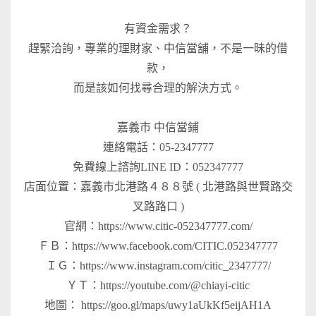
有資金需求？
趕緊洽詢，專業的理財家、中信當舖，不是一昧的借
款，
而是該如何找尋合理的解決方式。
嘉義市 中信當鋪
連絡電話：05-2347777
免費線上諮詢LINE ID：052347777
店面位置：嘉義市北港路４８８號 ( 北港路與世賢路交
叉路路口 )
官網：https://www.citic-052347777.com/
ＦＢ：https://www.facebook.com/CITIC.052347777
ＩＧ：https://www.instagram.com/citic_2347777/
ＹＴ：https://youtube.com/@chiayi-citic
地圖：
https://goo.gl/maps/uwy1aUkKf5eijAH1A