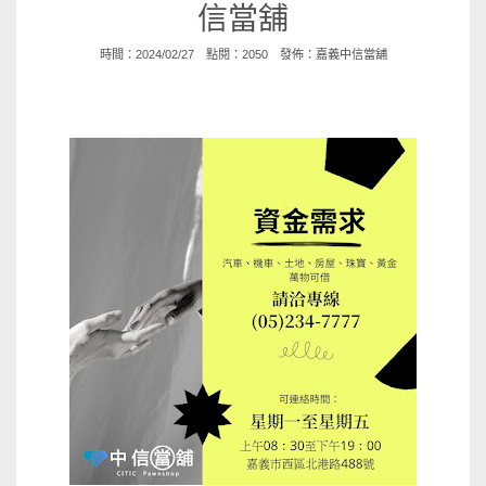
信當舖
時間：2024/02/27 點閱：2050 發佈：
嘉義中信當舖